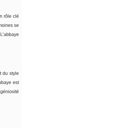
 rôle clé
 moines se
. L’abbaye
 du style
bbaye est
ngéniosité