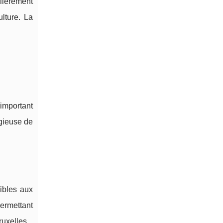
ulièrement
lture. La
important
igieuse de
ibles aux
permettant
ruxelles.