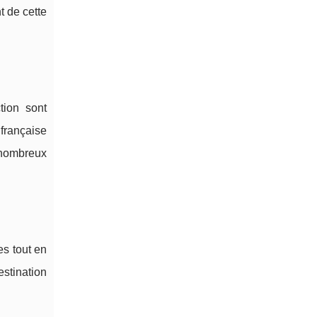
t de cette
tion sont
 française
e nombreux
es tout en
estination