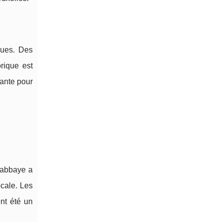
ques. Des
rique est
yante pour
 abbaye a
ocale. Les
nt été un