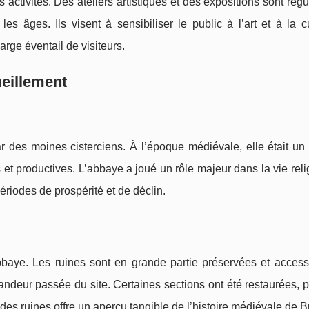
tivités. Des ateliers artistiques et des expositions sont rég
s âges. Ils visent à sensibiliser le public à l’art et à la cu
arge éventail de visiteurs.
ueillement
r des moines cisterciens. À l’époque médiévale, elle était un 
es et productives. L’abbaye a joué un rôle majeur dans la vie rel
périodes de prospérité et de déclin.
abbaye. Les ruines sont en grande partie préservées et access
randeur passée du site. Certaines sections ont été restaurées, 
 des ruines offre un aperçu tangible de l’histoire médiévale de B