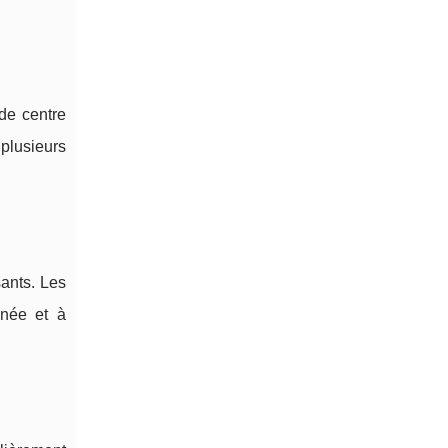
de centre
 plusieurs
ants. Les
nnée et à